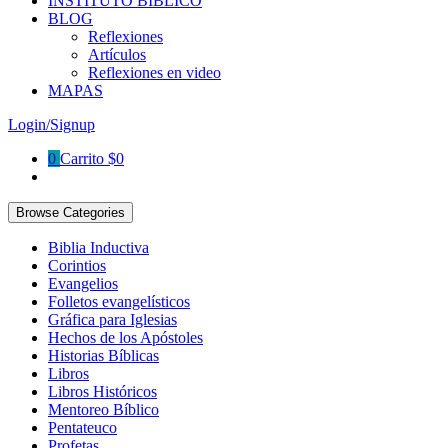
INSTITUTO BÍBLICO
BLOG
Reflexiones
Artículos
Reflexiones en video
MAPAS
Login/Signup
0
Carrito
$
0
Browse Categories
Biblia Inductiva
Corintios
Evangelios
Folletos evangelísticos
Gráfica para Iglesias
Hechos de los Apóstoles
Historias Bíblicas
Libros
Libros Históricos
Mentoreo Bíblico
Pentateuco
Profetas