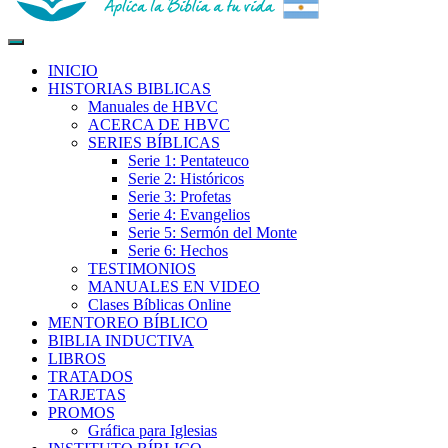
Biblia para la Vida
Aplica la Biblia a tu vida
INICIO
HISTORIAS BIBLICAS
Manuales de HBVC
ACERCA DE HBVC
SERIES BÍBLICAS
Serie 1: Pentateuco
Serie 2: Históricos
Serie 3: Profetas
Serie 4: Evangelios
Serie 5: Sermón del Monte
Serie 6: Hechos
TESTIMONIOS
MANUALES EN VIDEO
Clases Bíblicas Online
MENTOREO BÍBLICO
BIBLIA INDUCTIVA
LIBROS
TRATADOS
TARJETAS
PROMOS
Gráfica para Iglesias