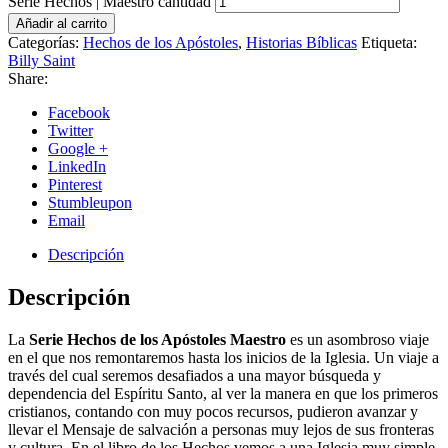
Serie Hechos | Maestro cantidad
Añadir al carrito
Categorías:
Hechos de los Apóstoles
,
Historias Bíblicas
Etiqueta:
Billy Saint
Share:
Facebook
Twitter
Google +
LinkedIn
Pinterest
Stumbleupon
Email
Descripción
Descripción
La
Serie Hechos de los Apóstoles
Maestro
es un asombroso viaje
en el que nos remontaremos hasta los inicios de la Iglesia. Un viaje a
través del cual seremos desafiados a una mayor búsqueda y
dependencia del Espíritu Santo, al ver la manera en que los primeros
cristianos, contando con muy pocos recursos, pudieron avanzar y
llevar el Mensaje de salvación a personas muy lejos de sus fronteras
y cultura. En el libro de los Hechos vemos a una Iglesia muy simple,