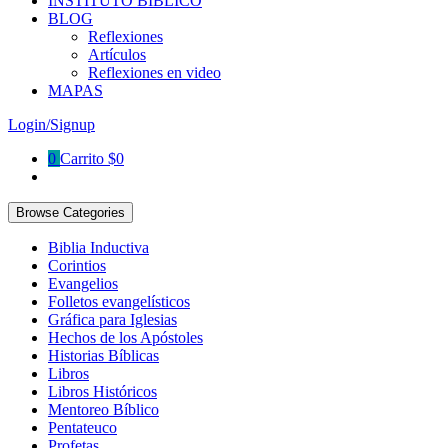
INSTITUTO BÍBLICO
BLOG
Reflexiones
Artículos
Reflexiones en video
MAPAS
Login/Signup
0
Carrito
$
0
Browse Categories
Biblia Inductiva
Corintios
Evangelios
Folletos evangelísticos
Gráfica para Iglesias
Hechos de los Apóstoles
Historias Bíblicas
Libros
Libros Históricos
Mentoreo Bíblico
Pentateuco
Profetas