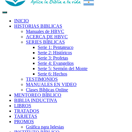
Biblia para la Vida
Aplica la Biblia a tu vida
INICIO
HISTORIAS BIBLICAS
Manuales de HBVC
ACERCA DE HBVC
SERIES BÍBLICAS
Serie 1: Pentateuco
Serie 2: Históricos
Serie 3: Profetas
Serie 4: Evangelios
Serie 5: Sermón del Monte
Serie 6: Hechos
TESTIMONIOS
MANUALES EN VIDEO
Clases Bíblicas Online
MENTOREO BÍBLICO
BIBLIA INDUCTIVA
LIBROS
TRATADOS
TARJETAS
PROMOS
Gráfica para Iglesias