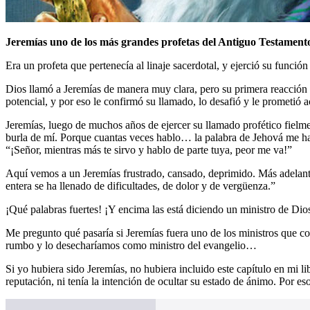
Jeremías uno de los más grandes profetas del Antiguo Testamento, 
Era un profeta que pertenecía al linaje sacerdotal, y ejerció su funció
Dios llamó a Jeremías de manera muy clara, pero su primera reacción f
potencial, y por eso le confirmó su llamado, lo desafió y le prometió
Jeremías, luego de muchos años de ejercer su llamado profético fielmen
burla de mí. Porque cuantas veces hablo… la palabra de Jehová me ha
“¡Señor, mientras más te sirvo y hablo de parte tuya, peor me va!”
Aquí vemos a un Jeremías frustrado, cansado, deprimido. Más adelante,
entera se ha llenado de dificultades, de dolor y de vergüenza.”
¡Qué palabras fuertes! ¡Y encima las está diciendo un ministro de Dio
Me pregunto qué pasaría si Jeremías fuera uno de los ministros que
rumbo y lo desecharíamos como ministro del evangelio…
Si yo hubiera sido Jeremías, no hubiera incluido este capítulo en mi
reputación, ni tenía la intención de ocultar su estado de ánimo. Por eso