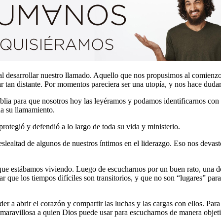
l desarrollar nuestro llamado. Aquello que nos propusimos al comienzo
ar tan distante. Por momentos pareciera ser una utopía, y nos hace duda
iblia para que nosotros hoy las leyéramos y podamos identificarnos con 
a su llamamiento.
 protegió y defendió a lo largo de toda su vida y ministerio.
deslealtad de algunos de nuestros íntimos en el liderazgo. Eso nos devas
 que estábamos viviendo. Luego de escucharnos por un buen rato, una de
 que los tiempos difíciles son transitorios, y que no son “lugares” pa
r a abrir el corazón y compartir las luchas y las cargas con ellos. Para
e maravillosa a quien Dios puede usar para escucharnos de manera objetiv