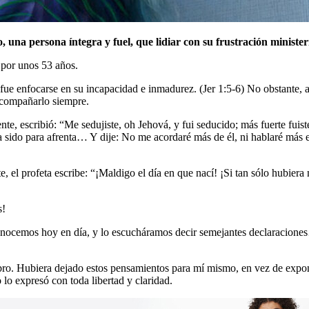
una persona íntegra y fuel, que lidiar con su frustración ministeri
n por unos 53 años.
ue enfocarse en su incapacidad e inmadurez. (Jer 1:5-6) No obstante, au
 acompañarlo siempre.
te, escribió: “Me sedujiste, oh Jehová, y fui seducido; más fuerte fuist
 sido para afrenta… Y dije: No me acordaré más de él, ni hablaré más e
 el profeta escribe: “¡Maldigo el día en que nací! ¡Si tan sólo hubier
s!
 conocemos hoy en día, y lo escucháramos decir semejantes declaracion
 libro. Hubiera dejado estos pensamientos para mí mismo, en vez de exp
 lo expresó con toda libertad y claridad.