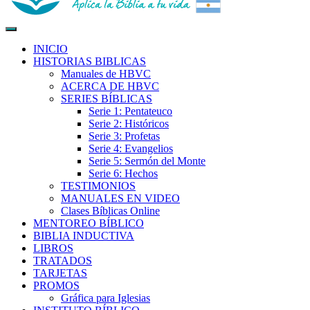
Biblia para la Vida
Aplica la Biblia a tu vida
INICIO
HISTORIAS BIBLICAS
Manuales de HBVC
ACERCA DE HBVC
SERIES BÍBLICAS
Serie 1: Pentateuco
Serie 2: Históricos
Serie 3: Profetas
Serie 4: Evangelios
Serie 5: Sermón del Monte
Serie 6: Hechos
TESTIMONIOS
MANUALES EN VIDEO
Clases Bíblicas Online
MENTOREO BÍBLICO
BIBLIA INDUCTIVA
LIBROS
TRATADOS
TARJETAS
PROMOS
Gráfica para Iglesias