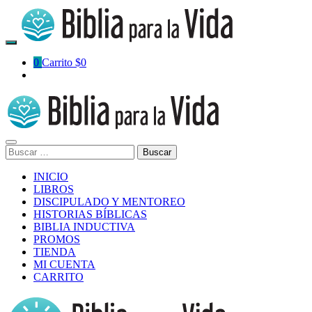
Skip
to
content
0
Carrito
$0
Buscar:
INICIO
LIBROS
DISCIPULADO Y MENTOREO
HISTORIAS BÍBLICAS
BIBLIA INDUCTIVA
PROMOS
TIENDA
MI CUENTA
CARRITO