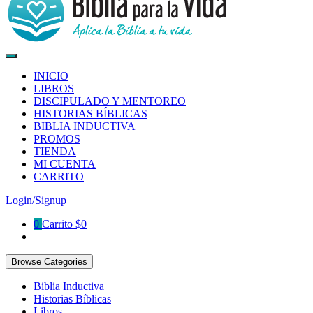
Biblia para la Vida App
Aplica la Biblia a tu vida
INICIO
LIBROS
DISCIPULADO Y MENTOREO
HISTORIAS BÍBLICAS
BIBLIA INDUCTIVA
PROMOS
TIENDA
MI CUENTA
CARRITO
Login/Signup
0
Carrito
$0
Browse Categories
Biblia Inductiva
Historias Bíblicas
Libros