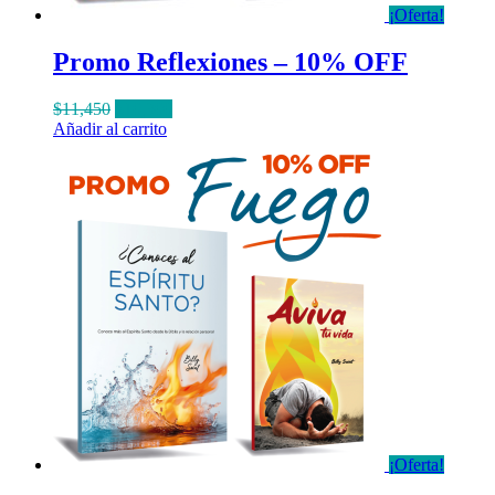
¡Oferta!
Promo Reflexiones – 10% OFF
El
El
$
11,450
$
10,300
precio
precio
Añadir al carrito
original
actual
era:
es:
$11,450.
$10,300.
¡Oferta!