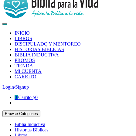
Biblia para la Vida App
Aplica la Biblia a tu vida
INICIO
LIBROS
DISCIPULADO Y MENTOREO
HISTORIAS BÍBLICAS
BIBLIA INDUCTIVA
PROMOS
TIENDA
MI CUENTA
CARRITO
Login/Signup
0
Carrito
$0
Browse Categories
Biblia Inductiva
Historias Bíblicas
Libros