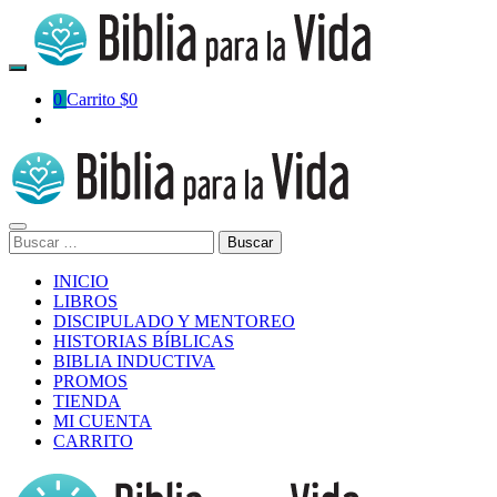
Skip
to
content
0
Carrito
$0
Buscar:
INICIO
LIBROS
DISCIPULADO Y MENTOREO
HISTORIAS BÍBLICAS
BIBLIA INDUCTIVA
PROMOS
TIENDA
MI CUENTA
CARRITO