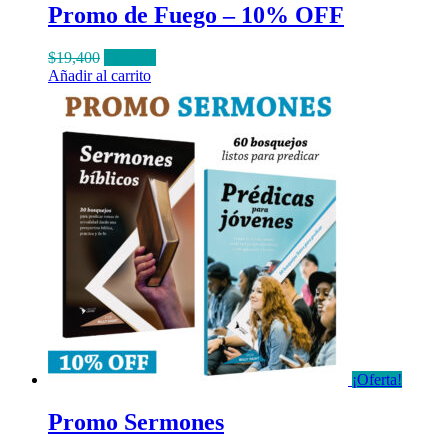
Promo de Fuego – 10% OFF
El
El
$
19,400
$
17,460
precio
precio
Añadir al carrito
original
actual
era:
es:
$19,400.
$17,460.
¡Oferta!
Promo Sermones