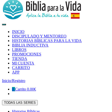
Biblia para la Vida ESPAÑA
Aplica la Biblia a tu vida
INICIO
DISCIPULADO Y MENTOREO
HISTORIAS BÍBLICAS PARA LA VIDA
BIBLIA INDUCTIVA
LIBROS
PROMOCIONES
TIENDA
MI CUENTA
CARRITO
APP
Inicio/Registro
0
Carrito
0.00€
TODAS LAS SERIES
Historias Bíblicas