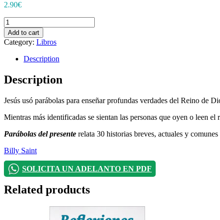
2.90
€
Parábolas
del
Add to cart
presente
Category:
Libros
quantity
Description
Description
Jesús usó parábolas para enseñar profundas verdades del Reino de Dios
Mientras más identificadas se sientan las personas que oyen o leen el r
Parábolas del presente
relata 30 historias breves, actuales y comunes 
Billy Saint
SOLICITA UN ADELANTO EN PDF
Related products