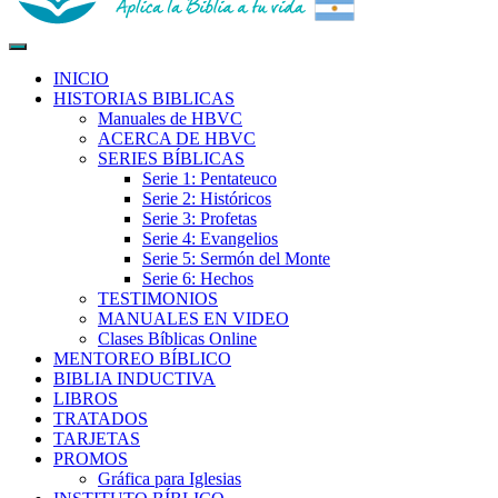
Biblia para la Vida
Aplica la Biblia a tu vida
INICIO
HISTORIAS BIBLICAS
Manuales de HBVC
ACERCA DE HBVC
SERIES BÍBLICAS
Serie 1: Pentateuco
Serie 2: Históricos
Serie 3: Profetas
Serie 4: Evangelios
Serie 5: Sermón del Monte
Serie 6: Hechos
TESTIMONIOS
MANUALES EN VIDEO
Clases Bíblicas Online
MENTOREO BÍBLICO
BIBLIA INDUCTIVA
LIBROS
TRATADOS
TARJETAS
PROMOS
Gráfica para Iglesias