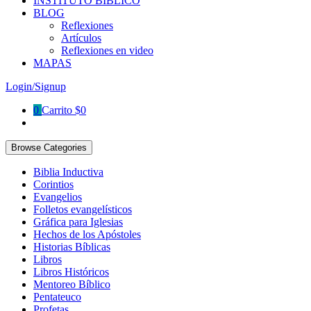
INSTITUTO BÍBLICO
BLOG
Reflexiones
Artículos
Reflexiones en video
MAPAS
Login/Signup
0
Carrito
$
0
Browse Categories
Biblia Inductiva
Corintios
Evangelios
Folletos evangelísticos
Gráfica para Iglesias
Hechos de los Apóstoles
Historias Bíblicas
Libros
Libros Históricos
Mentoreo Bíblico
Pentateuco
Profetas